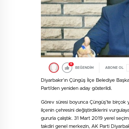
0
BEĞENDİM
ABONE OL
Diyarbakır’ın Çüngüş İlçe Belediye Başk
Parti’den yeniden aday gösterildi.
Görev süresi boyunca Çüngüş’te birçok y
ilçenin çehresini değiştirdiklerini vurgul
gururla çalıştık. 31 Mart 2019 yerel seç
takdiri genel merkezin, AK Parti Diyarbakır