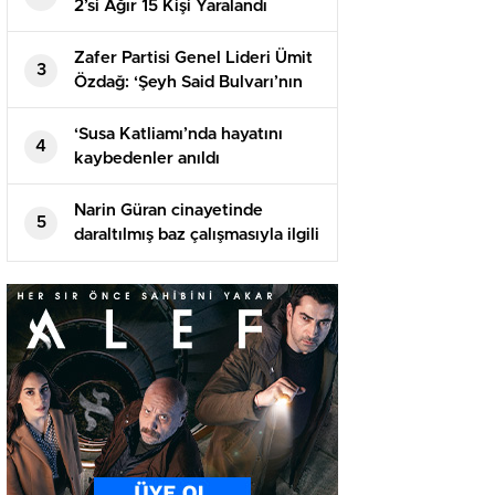
2’si Ağır 15 Kişi Yaralandı
Zafer Partisi Genel Lideri Ümit
3
Özdağ: ‘Şeyh Said Bulvarı’nın
üstünde Abdullah Öcalan
Meydanı olacak mı?’
‘Susa Katliamı’nda hayatını
4
kaybedenler anıldı
Narin Güran cinayetinde
5
daraltılmış baz çalışmasıyla ilgili
istenen ek rapor tamamlandı: 2
metre ve 1 dakika yanılma
olabilir