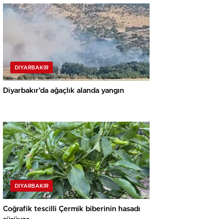
DIYARBAKIR
Diyarbakır’da ağaçlık alanda yangın
DIYARBAKIR
Coğrafik tescilli Çermik biberinin hasadı