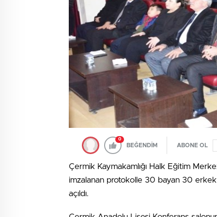
0
BEĞENDİM
ABONE OL
Çermik Kaymakamlığı Halk Eğitim Merkez
imzalanan protokolle 30 bayan 30 erkek kur
açıldı.
Çermik Anadolu Lisesi Konferans salonunda 