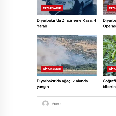
DIYARBAKIR
DIY
Diyarbakır’da Zincirleme Kaza: 4
Diyarba
Yaralı
Operas
DIYARBAKIR
DIY
Diyarbakır’da ağaçlık alanda
Coğrafi
yangın
biberin