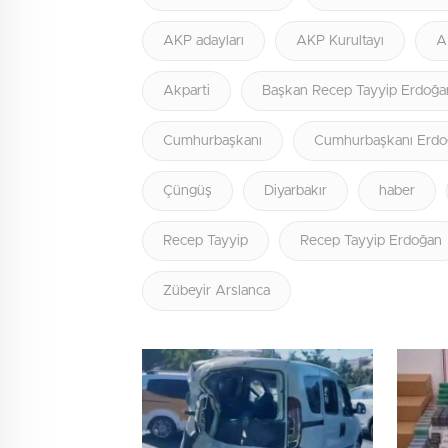
AKP adayları
AKP Kurultayı
A
Akparti
Başkan Recep Tayyip Erdoğa
Cumhurbaşkanı
Cumhurbaşkanı Erdo
Çüngüş
Diyarbakır
haber
Recep Tayyip
Recep Tayyip Erdoğan
Zübeyir Arslanca