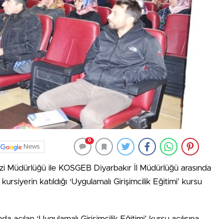
0
News
i Müdürlüğü ile KOSGEB Diyarbakır İl Müdürlüğü arasında
siyerin katıldığı ‘Uygulamalı Girişimcilik Eğitimi’ kursu
açılan ‘Uygulamalı Girişimcilik Eğitimi’ kursu açılışına