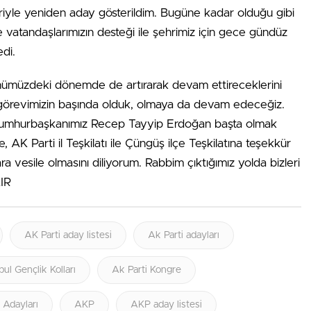
eriyle yeniden aday gösterildim. Bugüne kadar olduğu gibi
e vatandaşlarımızın desteği ile şehrimiz için gece gündüz
di.
 önümüzdeki dönemde de artırarak devam ettireceklerini
 görevimizin başında olduk, olmaya da devam edeceğiz.
n Cumhurbaşkanımız Recep Tayyip Erdoğan başta olmak
ze, AK Parti il Teşkilatı ile Çüngüş ilçe Teşkilatına teşekkür
 vesile olmasını diliyorum. Rabbim çıktığımız yolda bizleri
IR
AK Parti aday listesi
Ak Parti adayları
bul Gençlik Kolları
Ak Parti Kongre
i Adayları
AKP
AKP aday listesi