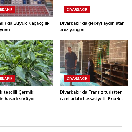
ARBAKIR
DIYARBAKIR
kır’da Büyük Kaçakçılık
Diyarbakır’da geceyi aydınlatan
yonu
anız yangını
ARBAKIR
DIYARBAKIR
k tescilli Çermik
Diyarbakır’da Fransız turistten
in hasadı sürüyor
cami adabı hassasiyeti: Erkek
turist bacaklarını tülbentle
kapattı