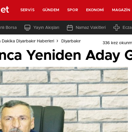
net
SERVIS
GÜNDEM
SPOR
EKONOMI
MAGAZIN
nlı Borsa
Yayın Akışları
Namaz Vakitleri
Ecza
 Dakika Diyarbakır Haberleri
Diyarbakır
336 kez okunm
nca Yeniden Aday Gö