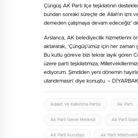
Çüngüş AK Parti ilçe teşkilatının destekl
bundan sonraki süreçte de Allah’ın izni v
demeden çalışmaya devam edeceğiz’ de
Arslanca, AK belediyecilik hizmetlerini
aktararak, ‘Çüngüş’ümüz için her zaman
Bu kutlu göreve bizi tekrar layık göre
üzere parti teşkilatımıza, Milletvekillerimi
ediyorum. Şimdiden yeni dönemin hayırlara
utandırmasın’ diye konuştu. – DİYARBAK
Adalet Ve Kalkınma Partisi
Ak Parti
Ak Parti Genel Merkezi
Ak Parti İstan
AK Parti Kurultayı
Ak Parti Milletvekil