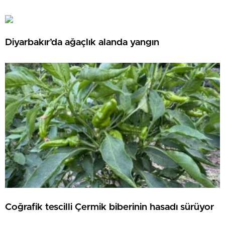
Diyarbakır’da ağaçlık alanda yangın
Coğrafik tescilli Çermik biberinin hasadı sürüyor