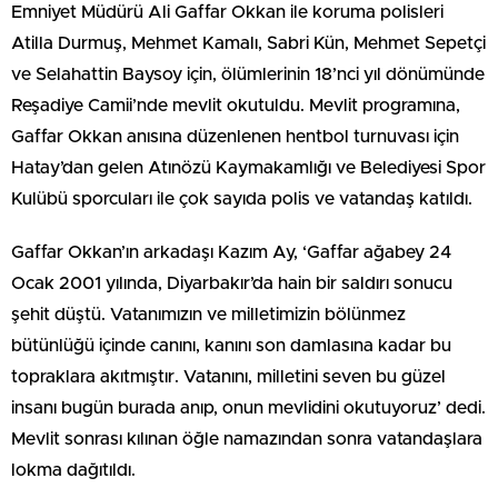
Emniyet Müdürü Ali Gaffar Okkan ile koruma polisleri
Atilla Durmuş, Mehmet Kamalı, Sabri Kün, Mehmet Sepetçi
ve Selahattin Baysoy için, ölümlerinin 18’nci yıl dönümünde
Reşadiye Camii’nde mevlit okutuldu. Mevlit programına,
Gaffar Okkan anısına düzenlenen hentbol turnuvası için
Hatay’dan gelen Atınözü Kaymakamlığı ve Belediyesi Spor
Kulübü sporcuları ile çok sayıda polis ve vatandaş katıldı.
Gaffar Okkan’ın arkadaşı Kazım Ay, ‘Gaffar ağabey 24
Ocak 2001 yılında, Diyarbakır’da hain bir saldırı sonucu
şehit düştü. Vatanımızın ve milletimizin bölünmez
bütünlüğü içinde canını, kanını son damlasına kadar bu
topraklara akıtmıştır. Vatanını, milletini seven bu güzel
insanı bugün burada anıp, onun mevlidini okutuyoruz’ dedi.
Mevlit sonrası kılınan öğle namazından sonra vatandaşlara
lokma dağıtıldı.