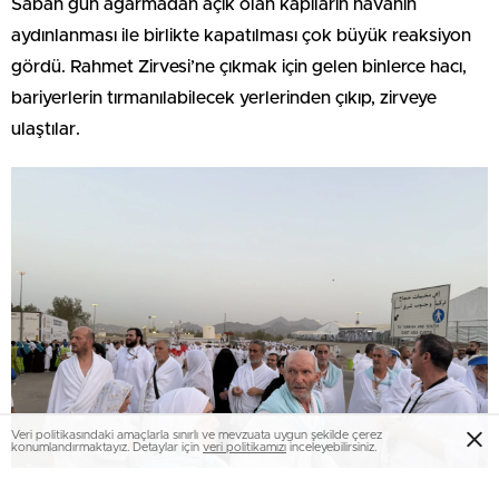
Sabah gün ağarmadan açık olan kapıların havanın
aydınlanması ile birlikte kapatılması çok büyük reaksiyon
gördü. Rahmet Zirvesi’ne çıkmak için gelen binlerce hacı,
bariyerlerin tırmanılabilecek yerlerinden çıkıp, zirveye
ulaştılar.
Veri politikasındaki amaçlarla sınırlı ve mevzuata uygun şekilde çerez
konumlandırmaktayız. Detaylar için
veri politikamızı
inceleyebilirsiniz.