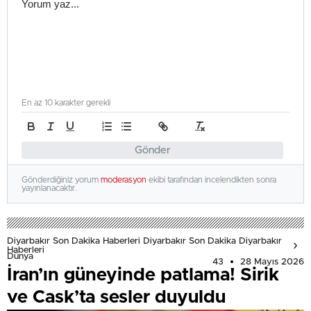
En az 10 karakter gerekli
Gönder
Gönderdiğiniz yorum
moderasyon
ekibi tarafından incelendikten sonra
yayınlanacaktır.
Diyarbakır Son Dakika Haberleri Diyarbakır Son Dakika Diyarbakır
Haberleri
Dünya
43
28 Mayıs 2026
İran’ın güneyinde patlama! Sirik
ve Cask’ta sesler duyuldu