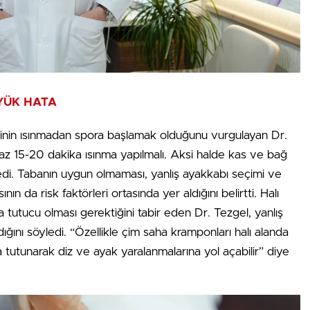
YÜK HATA
irinin ısınmadan spora başlamak olduğunu vurgulayan Dr.
az 15-20 dakika ısınma yapılmalı. Aksi halde kas ve bağ
dedi. Tabanın uygun olmaması, yanlış ayakkabı seçimi ve
ın da risk faktörleri ortasında yer aldığını belirtti. Halı
 tutucu olması gerektiğini tabir eden Dr. Tezgel, yanlış
rdığını söyledi. “Özellikle çim saha kramponları halı alanda
a tutunarak diz ve ayak yaralanmalarına yol açabilir” diye