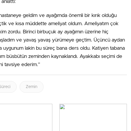
anlattı:
 hastaneye geldim ve ayağımda önemli bir kırık olduğu
eçtik ve kısa müddette ameliyat oldum. Ameliyatım çok
ekim zordu. Birinci birbuçuk ay ayağımın üzerine hiç
başladım ve yavaş yavaş yürümeye geçtim. Üçüncü aydan
ha uygunum lakin bu süreç bana ders oldu. Katiyen tabana
ığım büsbütün zeminden kaynaklandı. Ayakkabı seçimi de
ni tavsiye ederim.”
Süreci
Zemin