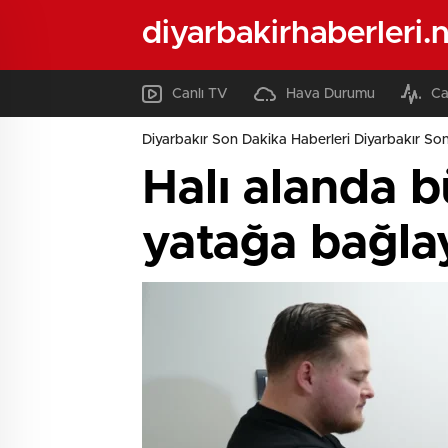
diyarbakirhaberleri.
Canlı TV
Hava Durumu
Ca
Diyarbakır Son Dakika Haberleri Diyarbakır Son
Halı alanda b
yatağa bağlay