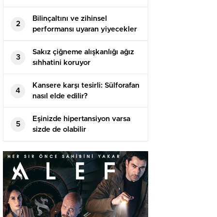
Dokusu Üretti
Bilinçaltını ve zihinsel
2
performansı uyaran yiyecekler
Sakız çiğneme alışkanlığı ağız
3
sıhhatini koruyor
Kansere karşı tesirli: Sülforafan
4
nasıl elde edilir?
Eşinizde hipertansiyon varsa
5
sizde de olabilir