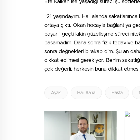
Efe Kalkan ise yaşadığı süreci şu sözlerle 
“21 yaşındayım. Halı alanda sakatlanınca
ortaya çıktı. Okan hocayla bağlantıya g
başarılı geçti lakin güzelleşme süreci nit
basamadım. Daha sonra fizik tedaviye 
sonra değnekleri bırakabildim. Şu an da
dikkat edilmesi gerekiyor. Benim sakatl
çok değerli, herkesin buna dikkat etmesi
Ayak
Halı Saha
Hasta