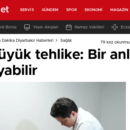
net
SERVIS
GÜNDEM
SPOR
EKONOMI
MAGAZIN
nlı Borsa
Yayın Akışları
Namaz Vakitleri
Ecza
 Dakika Diyarbakır Haberleri
Sağlık
79 kez okunmu
üyük tehlike: Bir an
abilir